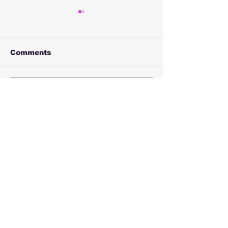
Comments
Write a comment...
เสริมหน้าเล็บ เพิ่มความ
สปามือเท้า ทำอะ
แข็งแรง
บ้าง?
LET'S GET
IN TOUCH
Address
NAILVETICA
Tree Square Mall, 1133 Lat Phrao 94