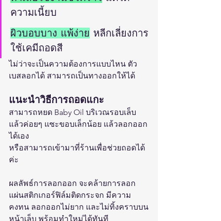
ความเนี้ยบ
ผิวบอบบาง แพ้ง่าย
 หลีกเลี่ยงการ
ใช้เคมีถอดสี
ไม่ว่าจะเป็นความต้องการแบบไหน ตัว
เบสลอกได้ สามารถเป็นทางออกให้ได้
แนะนำวิธีการถอดแกะ
สามารถหยด Baby Oil บริเวณรอบเล็บ 
แล้วค่อยๆ แซะขอบเล็กน้อย แล้วลอกออก
ได้เอง
หรือสามารถเข้ามาที่ร้านเพื่อช่วยถอดได้
ค่ะ
ผลลัพธ์การลอกออก จะคล้ายการลอก
แผ่นสติกเกอร์ฟิล์มติดกระจก มีความ
คงทน ลอกออกไม่ยาก และไม่ทิ้งคราบบน
หน้าเล็บ พร้อมทำใหม่ได้ทันที 